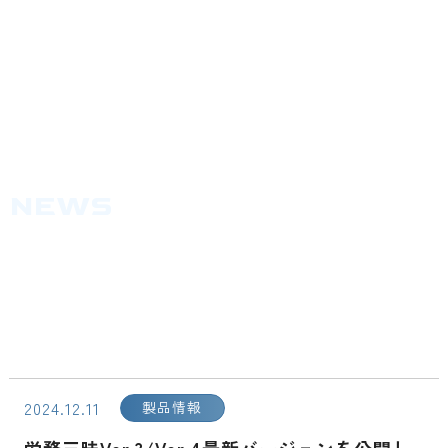
労務管理・労働保険事務組合ソフト
三昧V4シリーズ
NEWS
HOME
>
新着情報
>
労務三昧Ver.3/Ver.4最新バージョンを公開しました
2024.12.11
製品情報